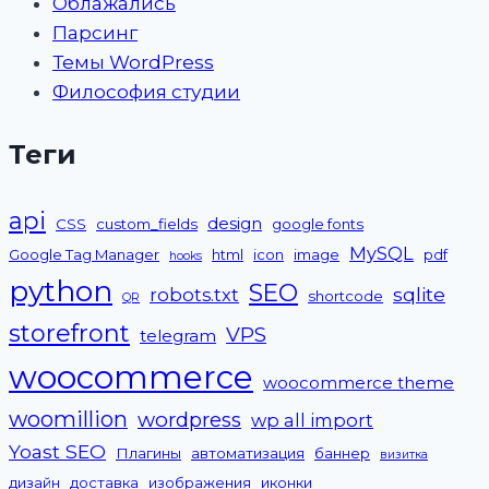
Облажались
Парсинг
Темы WordPress
Философия студии
Теги
api
design
CSS
custom_fields
google fonts
MySQL
Google Tag Manager
html
icon
image
pdf
hooks
python
SEO
sqlite
robots.txt
shortcode
QR
storefront
VPS
telegram
woocommerce
woocommerce theme
woomillion
wordpress
wp all import
Yoast SEO
Плагины
автоматизация
баннер
визитка
дизайн
доставка
изображения
иконки