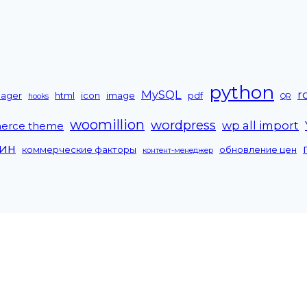
python
MySQL
r
nager
html
icon
image
pdf
hooks
QR
woomillion
wordpress
wp all import
erce theme
зин
коммерческие факторы
обновление цен
контент-менеджер