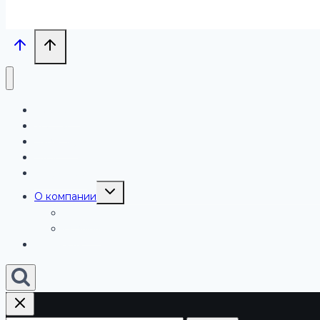
Проекты
Услуги
Бизнесу
Блог
Обучение
Переключить
О компании
дочернее
меню
Работа
Отзывы
Контакты