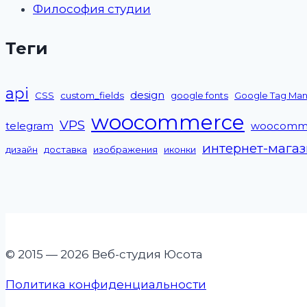
Философия студии
Теги
api
design
CSS
custom_fields
google fonts
Google Tag Ma
woocommerce
VPS
telegram
woocomm
интернет-мага
дизайн
доставка
изображения
иконки
© 2015 — 2026 Веб-студия Юсота
Политика конфиденциальности