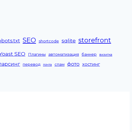
SEO
storefront
sqlite
obots.txt
shortcode
Yoast SEO
Плагины
автоматизация
баннер
визитка
парсинг
фото
хостинг
перевод
спам
почта