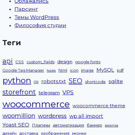
Облажались
Парсинг
Темы WordPress
Философия студии
Теги
api
design
CSS
custom_fields
google fonts
MySQL
Google Tag Manager
html
icon
image
pdf
hooks
python
SEO
sqlite
robots.txt
shortcode
QR
storefront
VPS
telegram
woocommerce
woocommerce theme
woomillion
wordpress
wp all import
Yoast SEO
Плагины
автоматизация
баннер
визитка
дизайн
доставка
изображения
иконки