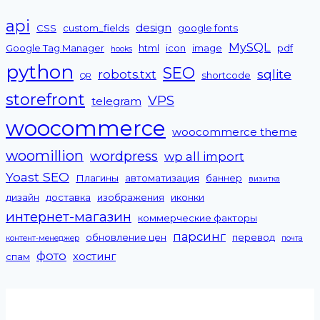
api
design
CSS
custom_fields
google fonts
MySQL
Google Tag Manager
html
icon
image
pdf
hooks
python
SEO
sqlite
robots.txt
shortcode
QR
storefront
VPS
telegram
woocommerce
woocommerce theme
woomillion
wordpress
wp all import
Yoast SEO
Плагины
автоматизация
баннер
визитка
дизайн
доставка
изображения
иконки
интернет-магазин
коммерческие факторы
парсинг
обновление цен
перевод
контент-менеджер
почта
фото
хостинг
спам