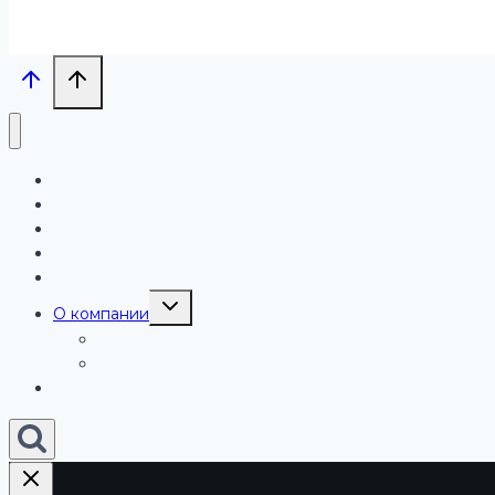
Проекты
Услуги
Бизнесу
Блог
Обучение
Переключить
О компании
дочернее
меню
Работа
Отзывы
Контакты