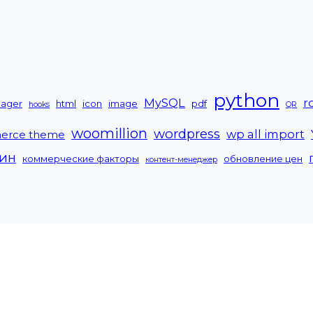
python
MySQL
r
nager
html
icon
image
pdf
hooks
QR
woomillion
wordpress
wp all import
erce theme
зин
коммерческие факторы
обновление цен
контент-менеджер