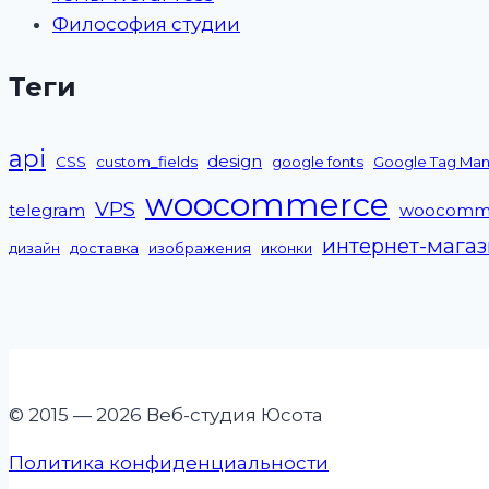
Философия студии
Теги
api
design
CSS
custom_fields
google fonts
Google Tag Ma
woocommerce
VPS
telegram
woocomm
интернет-мага
дизайн
доставка
изображения
иконки
© 2015 — 2026 Веб-студия Юсота
Политика конфиденциальности