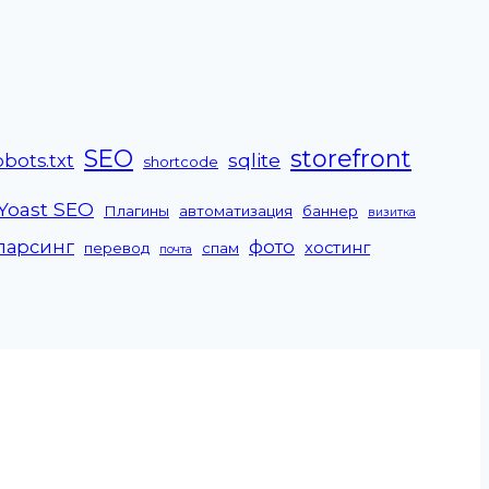
SEO
storefront
sqlite
obots.txt
shortcode
Yoast SEO
Плагины
автоматизация
баннер
визитка
парсинг
фото
хостинг
перевод
спам
почта