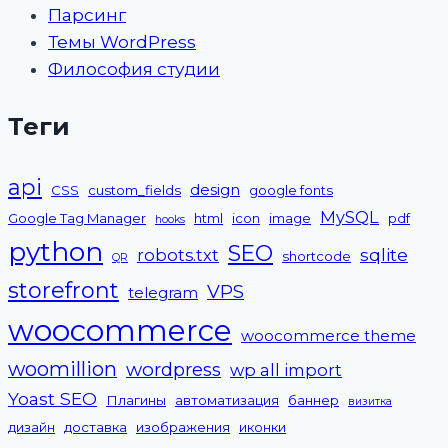
Парсинг
Темы WordPress
Философия студии
Теги
api
design
CSS
custom_fields
google fonts
MySQL
Google Tag Manager
html
icon
image
pdf
hooks
python
SEO
sqlite
robots.txt
shortcode
QR
storefront
VPS
telegram
woocommerce
woocommerce theme
woomillion
wordpress
wp all import
Yoast SEO
Плагины
автоматизация
баннер
визитка
дизайн
доставка
изображения
иконки