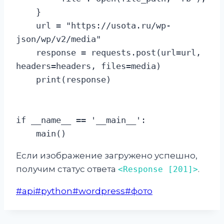
    }

    url = "https://usota.ru/wp-
json/wp/v2/media"

    response = requests.post(url=url, 
headers=headers, files=media)

    print(response)

if __name__ == '__main__':

    main()
Если изображение загружено успешно,
получим статус ответа
.
<Response [201]>
Метки
#
api
#
python
#
wordpress
#
фото
записи: