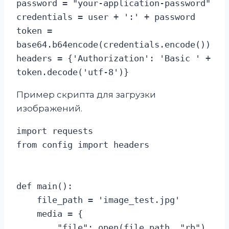
password = "your-application-password"

credentials = user + ':' + password

token = 
base64.b64encode(credentials.encode())

headers = {'Authorization': 'Basic ' + 
token.decode('utf-8')}
Пример скрипта для загрузки
изображений.
import requests

from config import headers

def main():

    file_path = 'image_test.jpg'

    media = {

        "file": open(file_path, "rb"),
