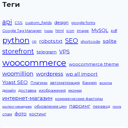
Теги
api
design
CSS
custom_fields
google fonts
MySQL
Google Tag Manager
html
icon
image
pdf
hooks
python
SEO
sqlite
robots.txt
shortcode
QR
storefront
VPS
telegram
woocommerce
woocommerce theme
woomillion
wordpress
wp all import
Yoast SEO
Плагины
автоматизация
баннер
визитка
дизайн
доставка
изображения
иконки
интернет-магазин
коммерческие факторы
парсинг
обновление цен
перевод
контент-менеджер
почта
фото
хостинг
спам