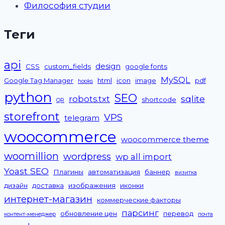
Философия студии
Теги
api
design
CSS
custom_fields
google fonts
MySQL
Google Tag Manager
html
icon
image
pdf
hooks
python
SEO
sqlite
robots.txt
shortcode
QR
storefront
VPS
telegram
woocommerce
woocommerce theme
woomillion
wordpress
wp all import
Yoast SEO
Плагины
автоматизация
баннер
визитка
дизайн
доставка
изображения
иконки
интернет-магазин
коммерческие факторы
парсинг
обновление цен
перевод
контент-менеджер
почта