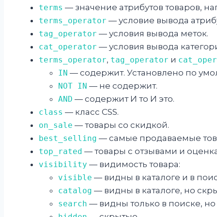
— значение атрибутов товаров, 
terms
— условие вывода атриб
terms_operator
— условия вывода меток.
tag_operator
— условия вывода категор
cat_operator
,
и
terms_operator
tag_operator
cat_oper
— содержит. Установлено по умо
IN
— не содержит.
NOT IN
— содержит И то И это.
AND
— класс CSS.
class
— товары со скидкой.
on_sale
— самые продаваемые тов
best_selling
— товары с отзывами и оценк
top_rated
— видимость товара:
visibility
— видны в каталоге и в пои
visible
— видны в каталоге, но скры
catalog
— видны только в поиске, но 
search
— скрытые.
hidden