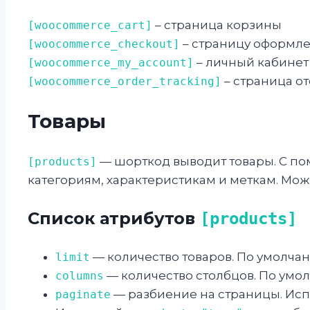
– страница корзины
[woocommerce_cart]
– страницу оформле
[woocommerce_checkout]
– личный кабинет
[woocommerce_my_account]
– страница о
[woocommerce_order_tracking]
Товары
— шорткод выводит товары. С по
[products]
категориям, характеристикам и меткам. Мож
Список атрибутов
[products]
— количество товаров. По умолча
limit
— количество столбцов. По ум
columns
— разбиение на страницы. Исп
paginate