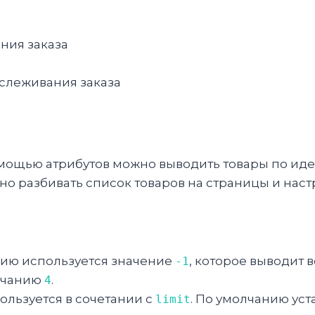
ния заказа
тслеживания заказа
мощью атрибутов можно выводить товары по иден
но разбивать список товаров на страницы и наст
нию используется значение
, которое выводит в
-1
олчанию
.
4
ользуется в сочетании с
. По умолчанию ус
limit