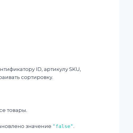
тификатору ID, артикулу SKU,
раивать сортировку.
се товары.
тановлено значение
.
"false"