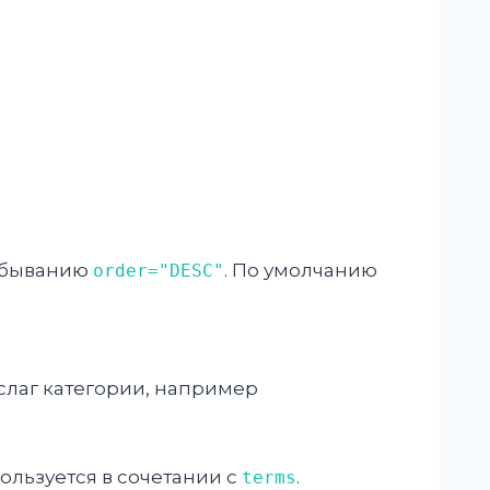
убыванию
. По умолчанию
order="DESC"
слаг категории, например
пользуется в сочетании с
.
terms