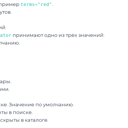
например
.
terms="red"
утов.
ий.
принимают одно из трёх значений:
ator
лчанию.
ары.
ами.
ске. Значение по умолчанию.
ты в поиске.
скрыты в каталоге.