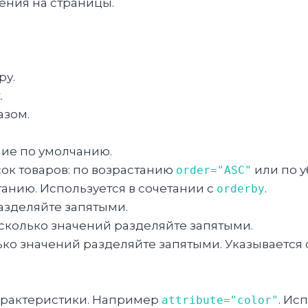
ения на страницы.
ру.
.
азом.
ние по умолчанию.
сок товаров: по возрастанию
или по 
order="ASC"
анию. Используется в сочетании с
.
orderby
азделяйте запятыми.
сколько значений разделяйте запятыми.
ко значений разделяйте запятыми. Указывается 
характеристики. Например
. Ис
attribute="color"