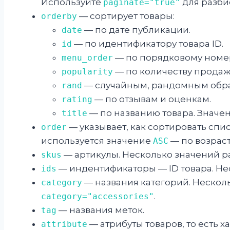
Используйте
для разби
paginate="true"
— сортирует товары:
orderby
— по дате публикации.
date
— по идентификатору товара ID.
id
— по порядковому номе
menu_order
— по количеству продаж
popularity
— случайным, рандомным обр
rand
— по отзывам и оценкам.
rating
— по названию товара. Значе
title
— указывает, как сортировать спи
order
используется значение
— по возраст
ASC
— артикулы. Несколько значений р
skus
— индентификаторы — ID товара. Не
ids
— названия категорий. Несколь
category
.
category="accessories"
— названия меток.
tag
— атрибуты товаров, то есть 
attribute